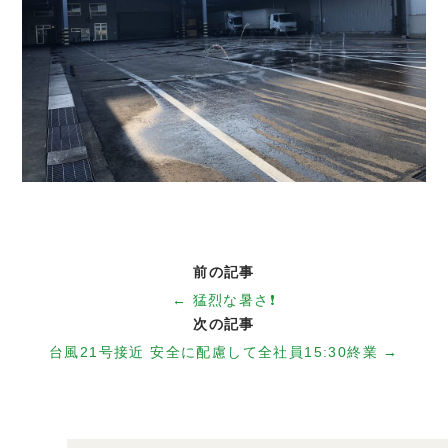
ホーム
事業紹介
前の記事
設備紹介
← 猛烈な暑さ❗️
次の記事
会社概要
台風21号接近 安全に配慮して全社員15:30終業 →
約款