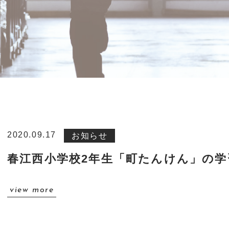
2020.09.17
お知らせ
ホーム
春江西小学校2年生「町たんけん」の学
事業紹介
view more
設備紹介